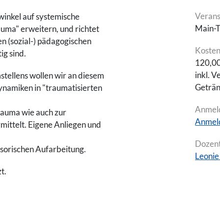
Verans
winkel auf systemische
Main-T
a" erweitern, und richtet
en (sozial-) pädagogischen
Koste
ig sind.
120,00
inkl. 
stellens wollen wir an diesem
Geträ
namiken in "traumatisierten
Anmel
auma wie auch zur
Anmel
mittelt. Eigene Anliegen und
Dozent
isorischen Aufarbeitung.
Leonie
t.