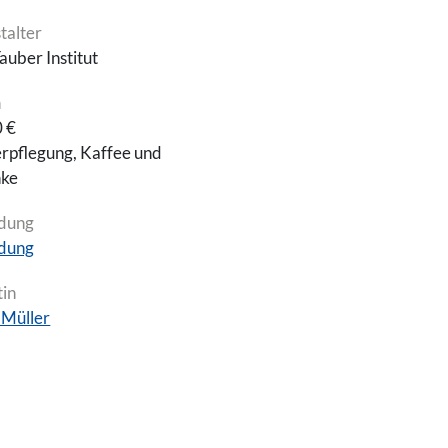
talter
auber Institut
n
 €
Verpflegung, Kaffee und
nke
dung
dung
in
 Müller