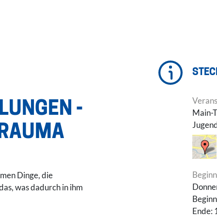
STEC
Verans
LUNGEN -
Main-T
Jugend
TRAUMA
Beginn
mmen Dinge, die
Donner
das, was dadurch in ihm
Beginn
Ende: 